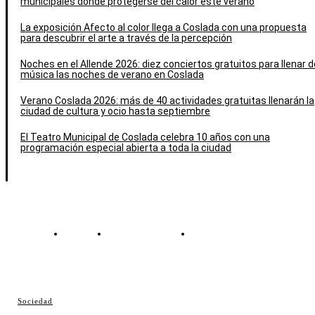
municipales donde protegerse del calor este verano
La exposición Afecto al color llega a Coslada con una propuesta
para descubrir el arte a través de la percepción
Noches en el Allende 2026: diez conciertos gratuitos para llenar d
música las noches de verano en Coslada
Verano Coslada 2026: más de 40 actividades gratuitas llenarán la
ciudad de cultura y ocio hasta septiembre
El Teatro Municipal de Coslada celebra 10 años con una
programación especial abierta a toda la ciudad
Contacto
Política de cookies
Política de Privacidad
© Cosladaweb 2026
Sociedad
Hecho en Coslada ♥ by JavierAlquimia