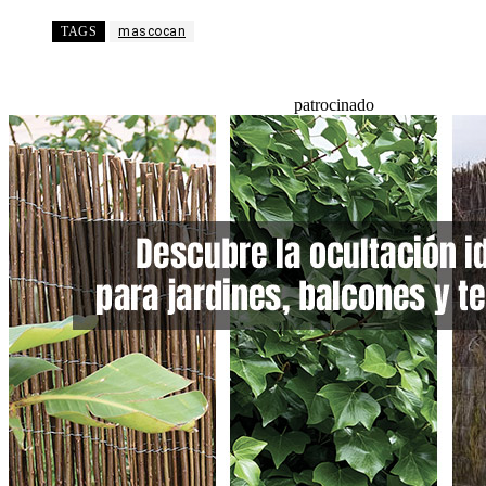
TAGS
mascocan
patrocinado