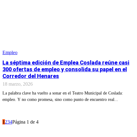
Empleo
La séptima edición de Emplea Coslada reúne casi
300 ofertas de empleo y consolida su papel en el
Corredor del Henares
18 marzo, 2026
La palabra clave ha vuelto a sonar en el Teatro Municipal de Coslada:
empleo. Y no como promesa, sino como punto de encuentro real...
1
2
3
4
Página 1 de 4