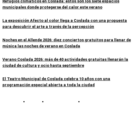
Refugios climáticos en Coslada: estos son los siete espacios
municipales donde protegerse del calor este verano
La exposición Afecto al color llega a Coslada con una propuesta
para descubrir el arte a través de la percepción
Noches en el Allende 2026: diez conciertos gratuitos para llenar de
música las noches de verano en Coslada
Verano Coslada 2026: más de 40 actividades gratuitas llenarán la
ciudad de cultura y ocio hasta septiembre
El Teatro Municipal de Coslada celebra 10 años con una
programación especial abierta a toda la ciudad
Contacto
Política de cookies
Política de Privacidad
© Cosladaweb 2026
Hecho en Coslada ♥ by JavierAlquimia