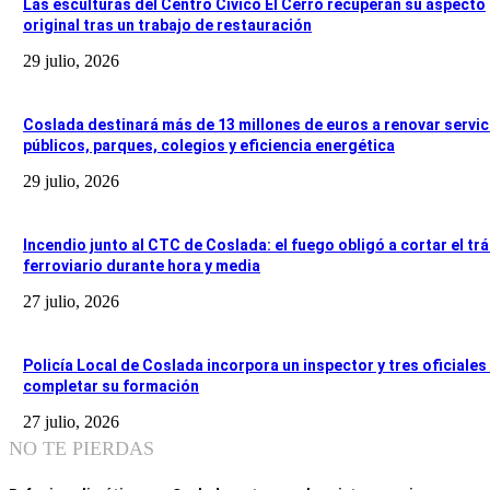
Las esculturas del Centro Cívico El Cerro recuperan su aspecto
original tras un trabajo de restauración
29 julio, 2026
Coslada destinará más de 13 millones de euros a renovar servic
públicos, parques, colegios y eficiencia energética
29 julio, 2026
Incendio junto al CTC de Coslada: el fuego obligó a cortar el trá
ferroviario durante hora y media
27 julio, 2026
Policía Local de Coslada incorpora un inspector y tres oficiales
completar su formación
27 julio, 2026
NO TE PIERDAS