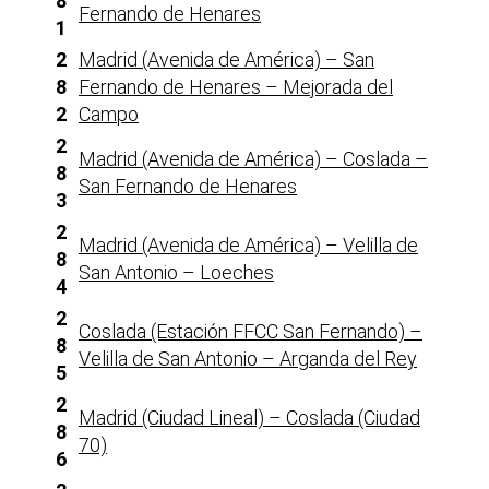
8
Fernando de Henares
1
2
Madrid (Avenida de América) – San
8
Fernando de Henares – Mejorada del
2
Campo
2
Madrid (Avenida de América) – Coslada –
8
San Fernando de Henares
3
2
Madrid (Avenida de América) – Velilla de
8
San Antonio – Loeches
4
2
Coslada (Estación FFCC San Fernando) –
8
Velilla de San Antonio – Arganda del Rey
5
2
Madrid (Ciudad Lineal) – Coslada (Ciudad
8
70)
6