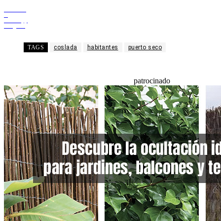
Facebook
X
WhatsApp
Telegram
TAGS
coslada
habitantes
puerto seco
patrocinado