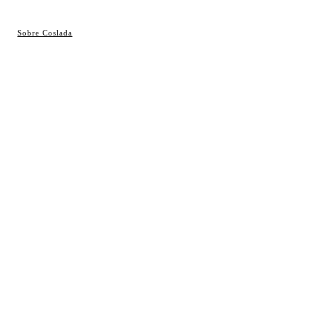
© Cosladaweb 2026
Sobre Coslada
Hecho en Coslada ♥ by JavierAlquimia