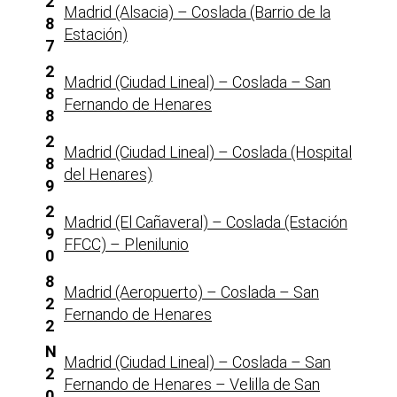
2
Madrid (Alsacia) – Coslada (Barrio de la
8
Estación)
7
2
Madrid (Ciudad Lineal) – Coslada – San
8
Fernando de Henares
8
2
Madrid (Ciudad Lineal) – Coslada (Hospital
8
del Henares)
9
2
Madrid (El Cañaveral) – Coslada (Estación
9
FFCC) – Plenilunio
0
8
Madrid (Aeropuerto) – Coslada – San
2
Fernando de Henares
2
N
Madrid (Ciudad Lineal) – Coslada – San
2
Fernando de Henares – Velilla de San
0