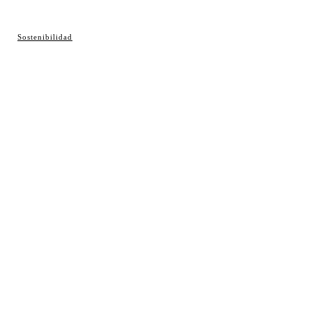
© Cosladaweb 2026
Sostenibilidad
Hecho en Coslada ♥ by JavierAlquimia