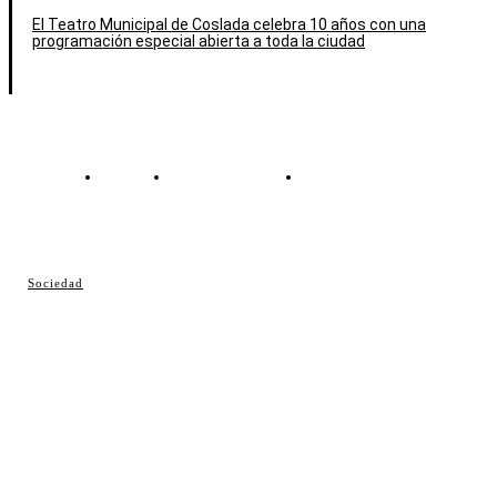
El Teatro Municipal de Coslada celebra 10 años con una
programación especial abierta a toda la ciudad
Contacto
Política de cookies
Política de Privacidad
© Cosladaweb 2026
Sociedad
Hecho en Coslada ♥ by JavierAlquimia