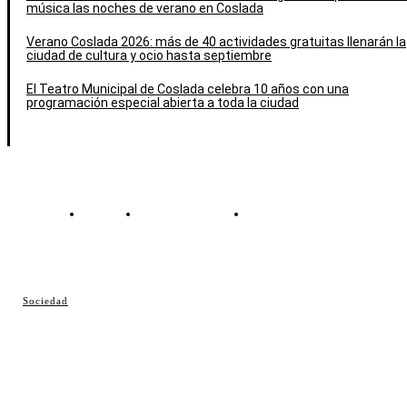
música las noches de verano en Coslada
Verano Coslada 2026: más de 40 actividades gratuitas llenarán la
ciudad de cultura y ocio hasta septiembre
El Teatro Municipal de Coslada celebra 10 años con una
programación especial abierta a toda la ciudad
Contacto
Política de cookies
Política de Privacidad
© Cosladaweb 2026
Sociedad
Hecho en Coslada ♥ by JavierAlquimia