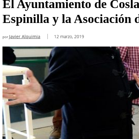
El Ayuntamiento de Coslad
Espinilla y la Asociació
Javier Alquimia
12 marzo, 2019
por