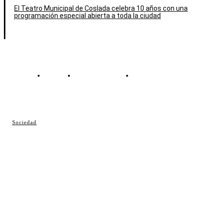
El Teatro Municipal de Coslada celebra 10 años con una
programación especial abierta a toda la ciudad
Contacto
Política de cookies
Política de Privacidad
© Cosladaweb 2026
Sociedad
Hecho en Coslada ♥ by JavierAlquimia