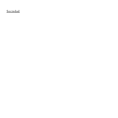
© Cosladaweb 2026
Sociedad
Hecho en Coslada ♥ by JavierAlquimia