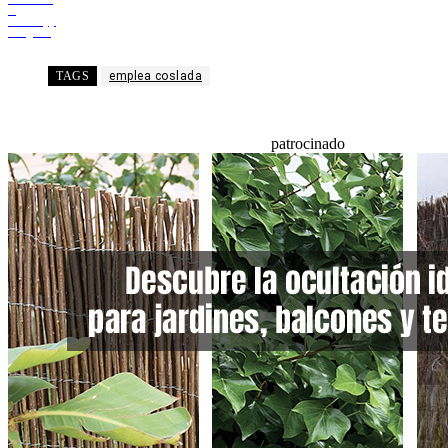
X
WhatsApp
Telegram
TAGS
emplea coslada
patrocinado