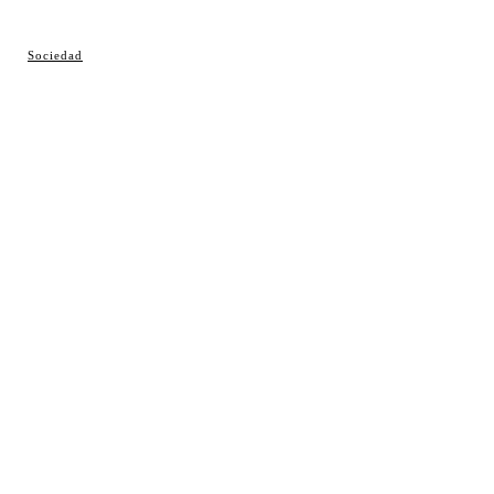
© Cosladaweb 2026
Sociedad
Hecho en Coslada ♥ by JavierAlquimia