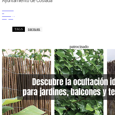
Ayuntamiento de Coslada
Facebook
X
WhatsApp
Telegram
TAGS
parques
patrocinado