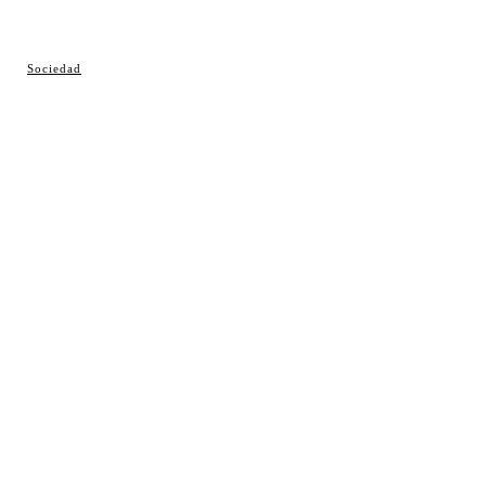
© Cosladaweb 2026
Sociedad
Hecho en Coslada ♥ by JavierAlquimia