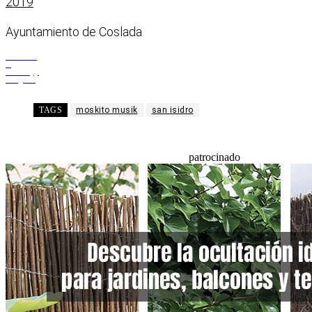
2019
Ayuntamiento de Coslada
Facebook
X
WhatsApp
Telegram
TAGS
moskito musik
san isidro
patrocinado