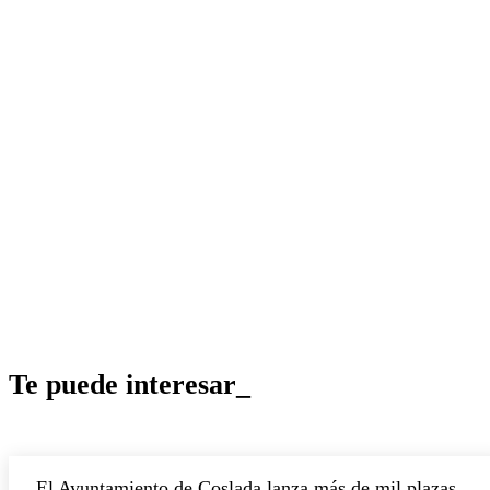
Te puede interesar_
El Ayuntamiento de Coslada lanza más de mil plazas