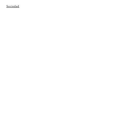
© Cosladaweb 2026
Sociedad
Hecho en Coslada ♥ by JavierAlquimia