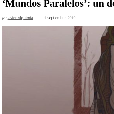
‘Mundos Paralelos’: un d
Javier Alquimia
4 septiembre, 2019
por