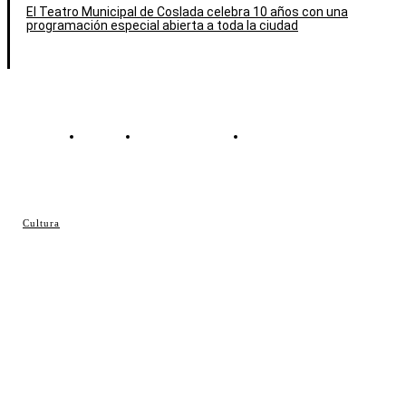
El Teatro Municipal de Coslada celebra 10 años con una
programación especial abierta a toda la ciudad
Contacto
Política de cookies
Política de Privacidad
© Cosladaweb 2026
Cultura
Hecho en Coslada ♥ by JavierAlquimia