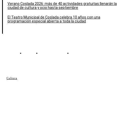
Verano Coslada 2026: más de 40 actividades gratuitas llenarán la
ciudad de cultura y ocio hasta septiembre
El Teatro Municipal de Coslada celebra 10 años con una
programación especial abierta a toda la ciudad
Contacto
Política de cookies
Política de Privacidad
© Cosladaweb 2026
Cultura
Hecho en Coslada ♥ by JavierAlquimia