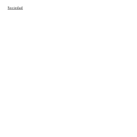
© Cosladaweb 2026
Sociedad
Hecho en Coslada ♥ by JavierAlquimia