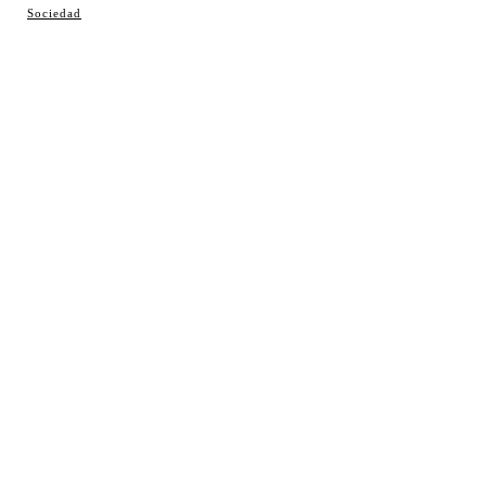
© Cosladaweb 2026
Sociedad
Hecho en Coslada ♥ by JavierAlquimia