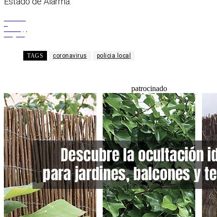
Estado de Alarma.
Facebook
X
WhatsApp
Telegram
TAGS
coronavirus
policia local
patrocinado