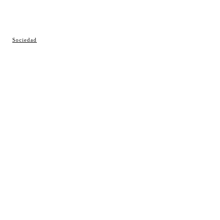
© Cosladaweb 2026
Sociedad
Hecho en Coslada ♥ by JavierAlquimia