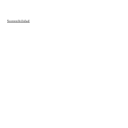
© Cosladaweb 2026
Sostenibilidad
Hecho en Coslada ♥ by JavierAlquimia