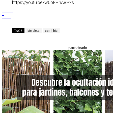
https://youtu.be/w6oFHnA8Pxs
Facebook
X
WhatsApp
Telegram
TAGS
bicicleta
carril bici
patrocinado