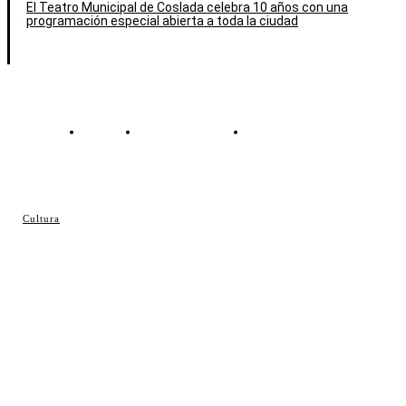
El Teatro Municipal de Coslada celebra 10 años con una
programación especial abierta a toda la ciudad
Contacto
Política de cookies
Política de Privacidad
© Cosladaweb 2026
Cultura
Hecho en Coslada ♥ by JavierAlquimia