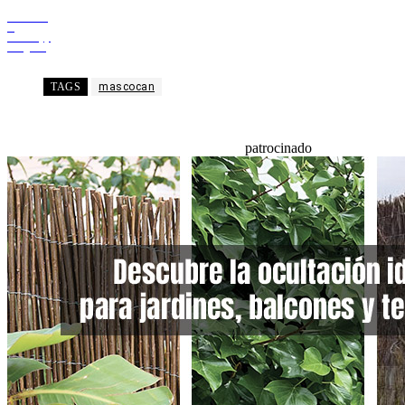
Facebook
X
WhatsApp
Telegram
TAGS
mascocan
patrocinado