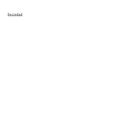
© Cosladaweb 2026
Sociedad
Hecho en Coslada ♥ by JavierAlquimia