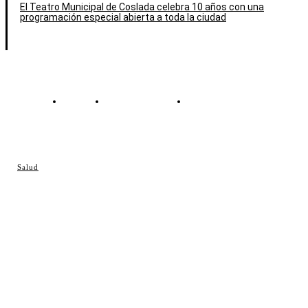
El Teatro Municipal de Coslada celebra 10 años con una
programación especial abierta a toda la ciudad
Contacto
Política de cookies
Política de Privacidad
© Cosladaweb 2026
Salud
Hecho en Coslada ♥ by JavierAlquimia