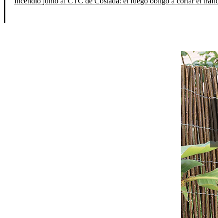
Incendio junto al CTC de Coslada: el fuego obligó a cortar el tráfi