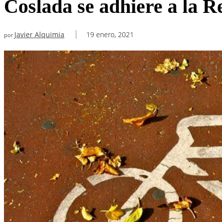
Coslada se adhiere a la R
Javier Alquimia
19 enero, 2021
por