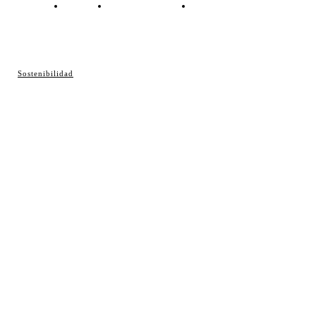
Contacto
Política de cookies
Política de Privacidad
© Cosladaweb 2026
Sostenibilidad
Hecho en Coslada ♥ by JavierAlquimia