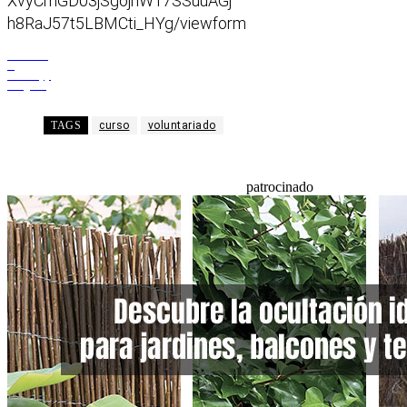
XvyCmGD03jSgojnW17SSuuAGj
h8RaJ57t5LBMCti_HYg/viewform
Facebook
X
WhatsApp
Telegram
TAGS
curso
voluntariado
patrocinado