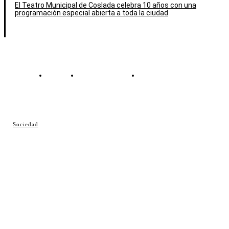
El Teatro Municipal de Coslada celebra 10 años con una
programación especial abierta a toda la ciudad
Contacto
Política de cookies
Política de Privacidad
© Cosladaweb 2026
Sociedad
Hecho en Coslada ♥ by JavierAlquimia