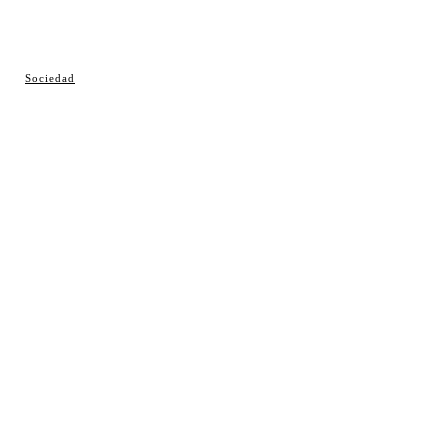
© Cosladaweb 2026
Sociedad
Hecho en Coslada ♥ by JavierAlquimia