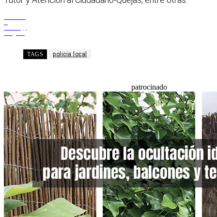
Facebook
X
WhatsApp
Telegram
TAGS
policia local
patrocinado