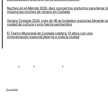
Noches en el Allende 2026: diez conciertos gratuitos para llenar d
música las noches de verano en Coslada
Verano Coslada 2026: más de 40 actividades gratuitas llenarán la
ciudad de cultura y ocio hasta septiembre
El Teatro Municipal de Coslada celebra 10 años con una
programación especial abierta a toda la ciudad
Contacto
Política de cookies
Política de Privacidad
© Cosladaweb 2026
Sociedad
Hecho en Coslada ♥ by JavierAlquimia