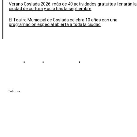
Verano Coslada 2026: más de 40 actividades gratuitas llenarán la
ciudad de cultura y ocio hasta septiembre
El Teatro Municipal de Coslada celebra 10 años con una
programación especial abierta a toda la ciudad
Contacto
Política de cookies
Política de Privacidad
© Cosladaweb 2026
Cultura
Hecho en Coslada ♥ by JavierAlquimia