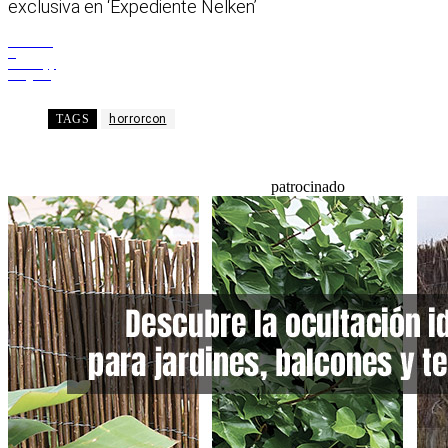
exclusiva en ‘Expediente Nelken’
Facebook
X
WhatsApp
Telegram
TAGS
horrorcon
patrocinado