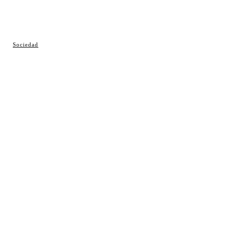
© Cosladaweb 2026
Sociedad
Hecho en Coslada ♥ by JavierAlquimia