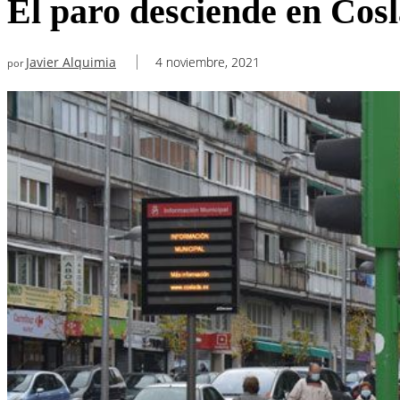
El paro desciende en Cosl
Javier Alquimia
4 noviembre, 2021
por