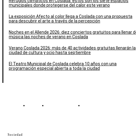
Refugios climáticos en Coslada: estos son los siete espacios
municipales donde protegerse del calor este verano
La exposición Afecto al color llega a Coslada con una propuesta
para descubrir el arte a través de la percepción
Noches en el Allende 2026: diez conciertos gratuitos para llenar d
música las noches de verano en Coslada
Verano Coslada 2026: más de 40 actividades gratuitas llenarán la
ciudad de cultura y ocio hasta septiembre
El Teatro Municipal de Coslada celebra 10 años con una
programación especial abierta a toda la ciudad
Contacto
Política de cookies
Política de Privacidad
© Cosladaweb 2026
Sociedad