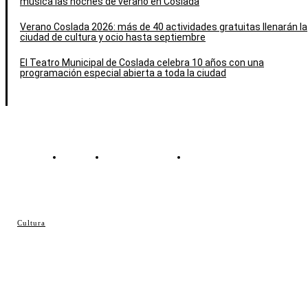
música las noches de verano en Coslada
Verano Coslada 2026: más de 40 actividades gratuitas llenarán la
ciudad de cultura y ocio hasta septiembre
El Teatro Municipal de Coslada celebra 10 años con una
programación especial abierta a toda la ciudad
Contacto
Política de cookies
Política de Privacidad
© Cosladaweb 2026
Cultura
Hecho en Coslada ♥ by JavierAlquimia