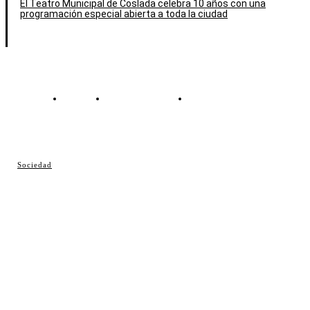
El Teatro Municipal de Coslada celebra 10 años con una
programación especial abierta a toda la ciudad
Contacto
Política de cookies
Política de Privacidad
© Cosladaweb 2026
Sociedad
Hecho en Coslada ♥ by JavierAlquimia