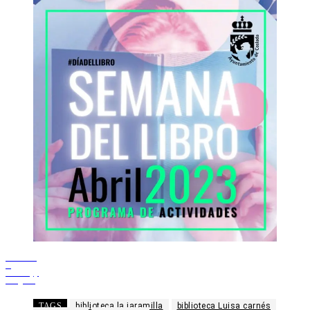
Facebook
X
WhatsApp
Telegram
TAGS
biblioteca la jaramilla
biblioteca Luisa carnés