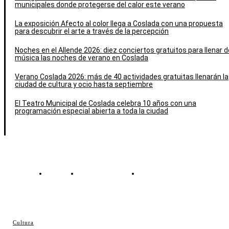
municipales donde protegerse del calor este verano
La exposición Afecto al color llega a Coslada con una propuesta
para descubrir el arte a través de la percepción
Noches en el Allende 2026: diez conciertos gratuitos para llenar d
música las noches de verano en Coslada
Verano Coslada 2026: más de 40 actividades gratuitas llenarán la
ciudad de cultura y ocio hasta septiembre
El Teatro Municipal de Coslada celebra 10 años con una
programación especial abierta a toda la ciudad
Contacto
Política de cookies
Política de Privacidad
© Cosladaweb 2026
Cultura
Hecho en Coslada ♥ by JavierAlquimia