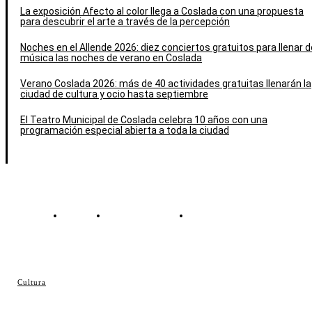
La exposición Afecto al color llega a Coslada con una propuesta
para descubrir el arte a través de la percepción
Noches en el Allende 2026: diez conciertos gratuitos para llenar d
música las noches de verano en Coslada
Verano Coslada 2026: más de 40 actividades gratuitas llenarán la
ciudad de cultura y ocio hasta septiembre
El Teatro Municipal de Coslada celebra 10 años con una
programación especial abierta a toda la ciudad
Contacto
Política de cookies
Política de Privacidad
© Cosladaweb 2026
Cultura
Hecho en Coslada ♥ by JavierAlquimia