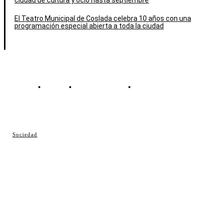
El Teatro Municipal de Coslada celebra 10 años con una
programación especial abierta a toda la ciudad
Contacto
Política de cookies
Política de Privacidad
© Cosladaweb 2026
Sociedad
Hecho en Coslada ♥ by JavierAlquimia