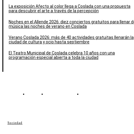
La exposición Afecto al color llega a Coslada con una propuesta
para descubrir el arte a través de la percepción
Noches en el Allende 2026: diez conciertos gratuitos para llenar d
música las noches de verano en Coslada
Verano Coslada 2026: más de 40 actividades gratuitas llenarán la
ciudad de cultura y ocio hasta septiembre
El Teatro Municipal de Coslada celebra 10 años con una
programación especial abierta a toda la ciudad
Contacto
Política de cookies
Política de Privacidad
© Cosladaweb 2026
Sociedad
Hecho en Coslada ♥ by JavierAlquimia