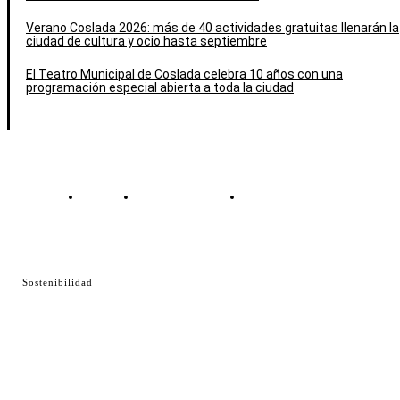
Verano Coslada 2026: más de 40 actividades gratuitas llenarán la
ciudad de cultura y ocio hasta septiembre
El Teatro Municipal de Coslada celebra 10 años con una
programación especial abierta a toda la ciudad
Contacto
Política de cookies
Política de Privacidad
© Cosladaweb 2026
Sostenibilidad
Hecho en Coslada ♥ by JavierAlquimia