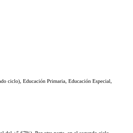
ndo ciclo), Educación Primaria, Educación Especial,
l del +5,67%). Por otra parte, en el segundo ciclo