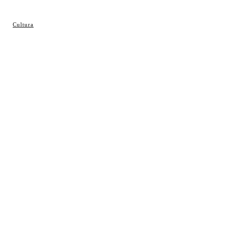
© Cosladaweb 2026
Cultura
Hecho en Coslada ♥ by JavierAlquimia