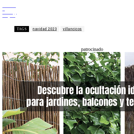
Facebook
X
WhatsApp
Telegram
TAGS
navidad 2023
villancicos
patrocinado