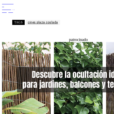
Facebook
X
WhatsApp
Telegram
TAGS
cines plaza coslada
patrocinado