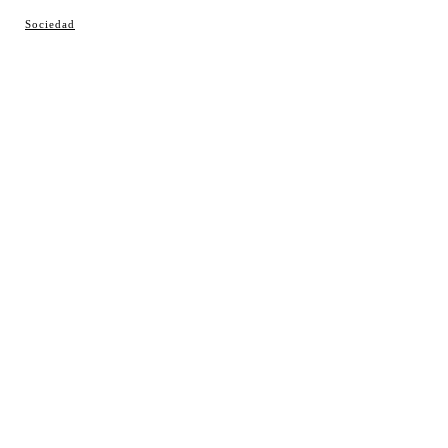
© Cosladaweb 2026
Sociedad
Hecho en Coslada ♥ by JavierAlquimia