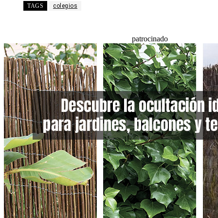
TAGS
colegios
patrocinado