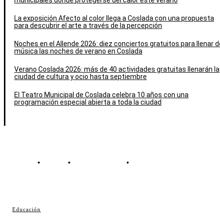
municipales donde protegerse del calor este verano
La exposición Afecto al color llega a Coslada con una propuesta
para descubrir el arte a través de la percepción
Noches en el Allende 2026: diez conciertos gratuitos para llenar d
música las noches de verano en Coslada
Verano Coslada 2026: más de 40 actividades gratuitas llenarán la
ciudad de cultura y ocio hasta septiembre
El Teatro Municipal de Coslada celebra 10 años con una
programación especial abierta a toda la ciudad
Contacto
Política de cookies
Política de Privacidad
© Cosladaweb 2026
Educación
Hecho en Coslada ♥ by JavierAlquimia