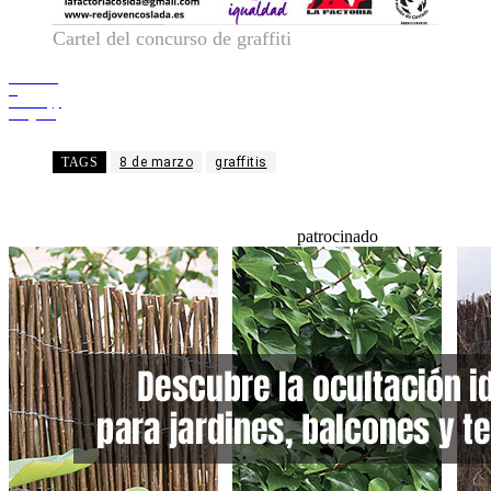
Cartel del concurso de graffiti
Facebook
X
WhatsApp
Telegram
TAGS
8 de marzo
graffitis
patrocinado