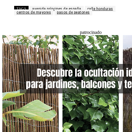
TAGS
avenida príncipes de españa
calle honduras
centros de mayores
pasos de peatones
patrocinado