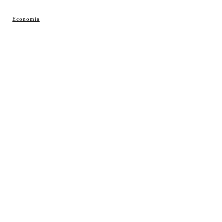
© Cosladaweb 2026
Economía
Hecho en Coslada ♥ by JavierAlquimia