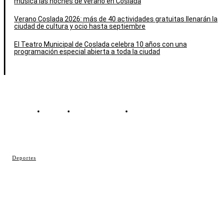
música las noches de verano en Coslada
Verano Coslada 2026: más de 40 actividades gratuitas llenarán la
ciudad de cultura y ocio hasta septiembre
El Teatro Municipal de Coslada celebra 10 años con una
programación especial abierta a toda la ciudad
Contacto
Política de cookies
Política de Privacidad
© Cosladaweb 2026
Deportes
Hecho en Coslada ♥ by JavierAlquimia