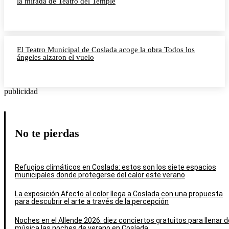
la mirada de Teatro del Temple
El Teatro Municipal de Coslada acoge la obra Todos los
ángeles alzaron el vuelo
publicidad
No te pierdas
Refugios climáticos en Coslada: estos son los siete espacios
municipales donde protegerse del calor este verano
La exposición Afecto al color llega a Coslada con una propuesta
para descubrir el arte a través de la percepción
Noches en el Allende 2026: diez conciertos gratuitos para llenar d
música las noches de verano en Coslada