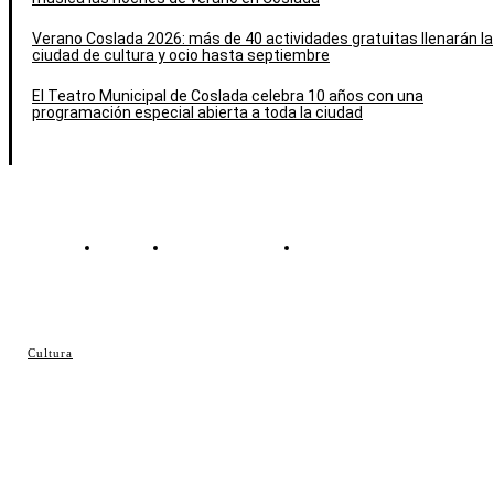
Verano Coslada 2026: más de 40 actividades gratuitas llenarán la
ciudad de cultura y ocio hasta septiembre
El Teatro Municipal de Coslada celebra 10 años con una
programación especial abierta a toda la ciudad
Contacto
Política de cookies
Política de Privacidad
© Cosladaweb 2026
Cultura
Hecho en Coslada ♥ by JavierAlquimia