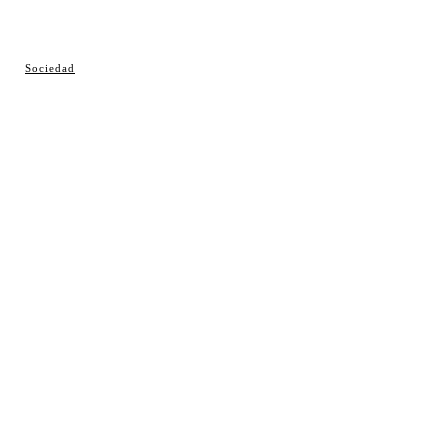
© Cosladaweb 2026
Sociedad
Hecho en Coslada ♥ by JavierAlquimia