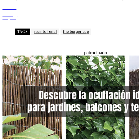
Facebook
X
WhatsApp
Telegram
TAGS
recinto ferial
the burger cup
patrocinado